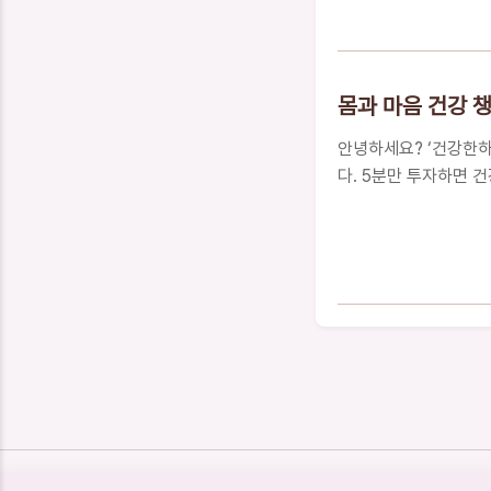
(누르면 바로 이동)면
상큼한 과일들장 건강을
과류건강을 지켜주는 
는 연계글맛있게 먹고 
몸과 마음 건강 
할까요?면역력은 우리
고 미세먼지도 심해져서
안녕하세요? ‘건강한
다. 5분만 투자하면 