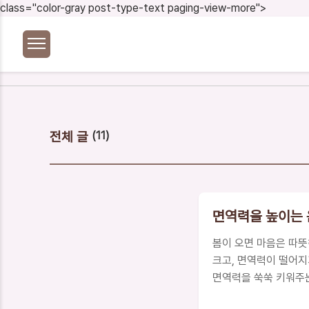
본문 바로가기
class="color-gray post-type-text paging-view-more">
전체 글
(11)
면역력을 높이는 음
봄이 오면 마음은 따뜻
크고, 면역력이 떨어지
면역력을 쑥쑥 키워주는
레시피와 활용법까지 준