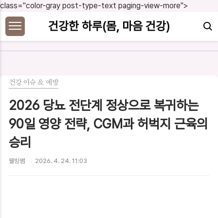
본문 바로가기
class="color-gray post-type-text paging-view-more">
건강한 하루(몸, 마음 건강)
건강 이슈 & 예방
2026 당뇨 전단계 정상으로 복귀하는
90일 영양 전략, CGM과 허벅지 근육의
승리
웰빙쌤
2026. 4. 24. 11:03